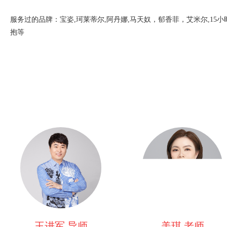
服务过的品牌：宝姿,珂莱蒂尔,阿丹娜,马天奴，郁香菲，艾米尔,15
抱等
王进军 导师
美琪 老师