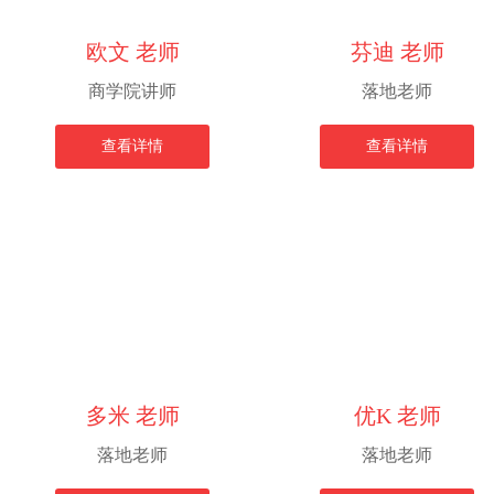
欧文 老师
芬迪 老师
商学院讲师
落地老师
查看详情
查看详情
多米 老师
优K 老师
落地老师
落地老师