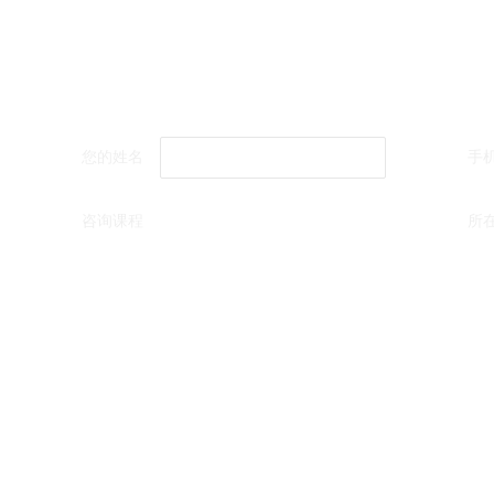
欢迎填写以下表格，留下您的课程选择
您的姓名
手
咨询课程
所