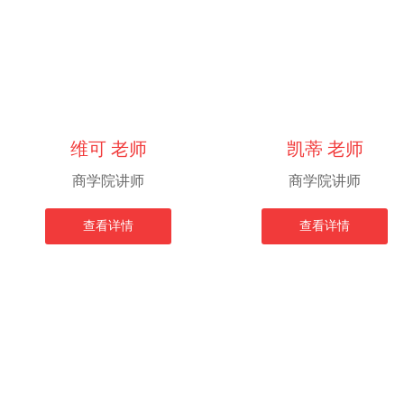
维可 老师
凯蒂 老师
商学院讲师
商学院讲师
查看详情
查看详情