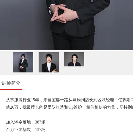
讲师简介
从事服装行业15年，来自宝姿一路从导购到店长到区域经理，任职期
值20万，我最擅长的是团队打造和vip维护，相信相信的力量，坚持
加入鸿令落地：387场
百万业绩场次：137场